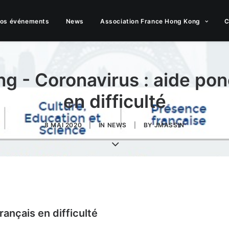
nos événements
News
Association France Hong Kong
C
g - Coronavirus : aide pon
en difficulté
8 MAI 2020
|
IN
NEWS
|
BY
JMASSIN
rançais en difficulté